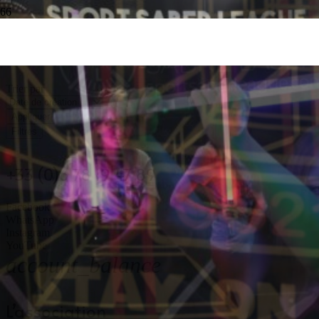
Nos cours
Trier par
Appliquer
Filtres
+33 (0)6 78 19 47 89
Facebook
WhatsApp
Instagram
YouTube
account_balance
L’association