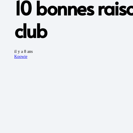
10 bonnes raiso
club
il y a 8 ans
Koowie