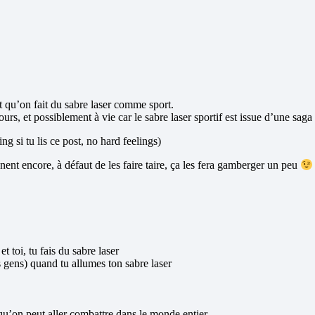
t qu’on fait du sabre laser comme sport.
ujours, et possiblement à vie car le sabre laser sportif est issue d’une s
 si tu lis ce post, no hard feelings)
nent encore, à défaut de les faire taire, ça les fera gamberger un peu
t toi, tu fais du sabre laser
s gens) quand tu allumes ton sabre laser
qu’on peut aller combattre dans le monde entier.