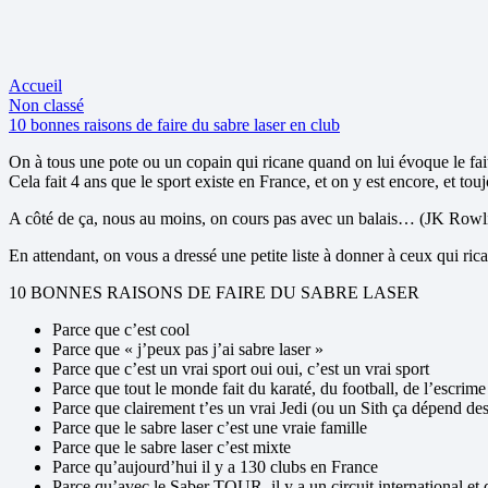
Accueil
Non classé
10 bonnes raisons de faire du sabre laser en club
On à tous une pote ou un copain qui ricane quand on lui évoque le fai
Cela fait 4 ans que le sport existe en France, et on y est encore, et to
A côté de ça, nous au moins, on cours pas avec un balais… (JK Rowling
En attendant, on vous a dressé une petite liste à donner à ceux qui rica
10 BONNES RAISONS DE FAIRE DU SABRE LASER
Parce que c’est cool
Parce que « j’peux pas j’ai sabre laser »
Parce que c’est un vrai sport oui oui, c’est un vrai sport
Parce que tout le monde fait du karaté, du football, de l’escrime e
Parce que clairement t’es un vrai Jedi (ou un Sith ça dépend de
Parce que le sabre laser c’est une vraie famille
Parce que le sabre laser c’est mixte
Parce qu’aujourd’hui il y a 130 clubs en France
Parce qu’avec le Saber TOUR, il y a un circuit international et 